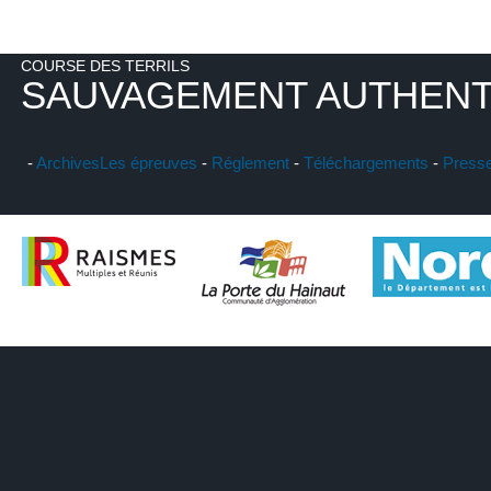
COURSE DES TERRILS
SAUVAGEMENT AUTHENT
-
Archives
Les épreuves
-
Réglement
-
Téléchargements
-
Press