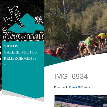
VIDÉOS
GALERIE PHOTOS
REMERCIEMENTS
…
IMG_6934
get_post_meta(get_the_ID(), 'thumb', true) ?>
Posté par le
21 mai 2015
dans