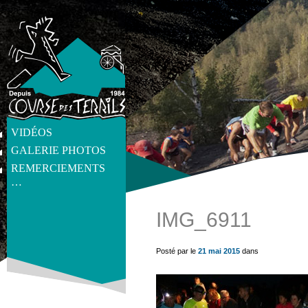
VIDÉOS
GALERIE PHOTOS
REMERCIEMENTS
…
IMG_6911
get_post_meta(get_the_ID(), 'thumb', true) ?>
Posté par le
21 mai 2015
dans