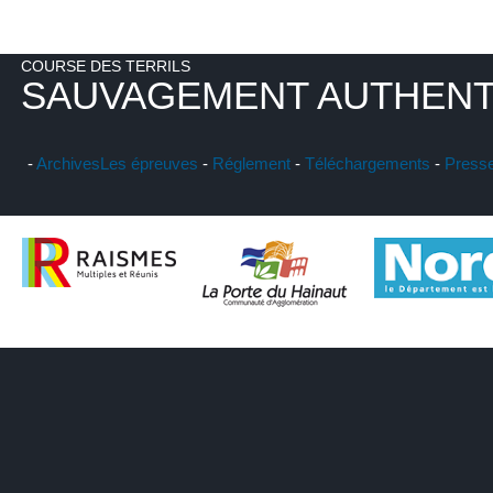
COURSE DES TERRILS
SAUVAGEMENT AUTHENT
-
Archives
Les épreuves
-
Réglement
-
Téléchargements
-
Press