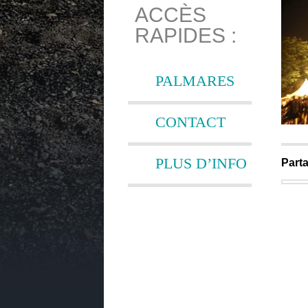
ACCÈS
RAPIDES :
PALMARES
CONTACT
PLUS D’INFO
Parta