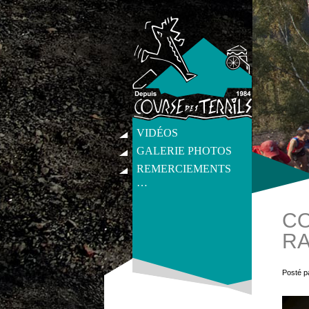
VIDÉOS
GALERIE PHOTOS
REMERCIEMENTS
…
CO
RA
get_post_meta(get_the_ID(), 'thumb', tr
Posté p