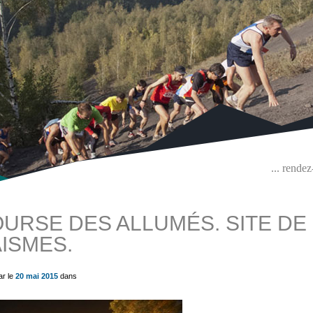
... rende
URSE DES ALLUMÉS. SITE DE 
ISMES.
ue) ?>
ar le
20 mai 2015
dans