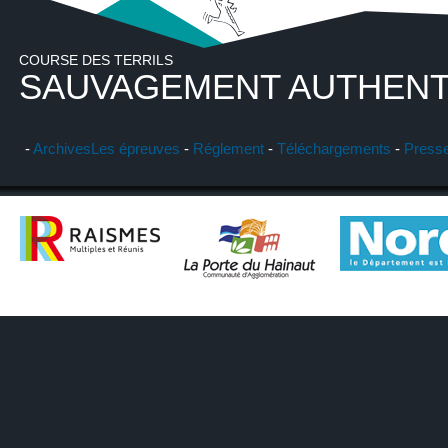
COURSE DES TERRILS
SAUVAGEMENT AUTHENT
-
Archives
Les épreuves
-
Réglement
-
Téléchargements
-
Press