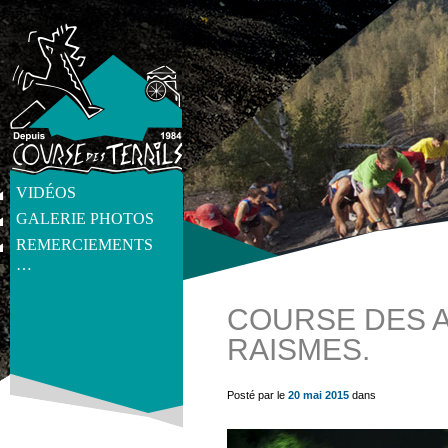
VIDÉOS
GALERIE PHOTOS
REMERCIEMENTS
…
COURSE DES A
RAISMES.
get_post_meta(get_the_ID(), 'thumb', true) ?>
Posté par le
20 mai 2015
dans