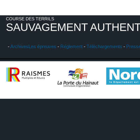
COURSE DES TERRILS
SAUVAGEMENT AUTHENT
-
Archives
Les épreuves
-
Réglement
-
Téléchargements
-
Press