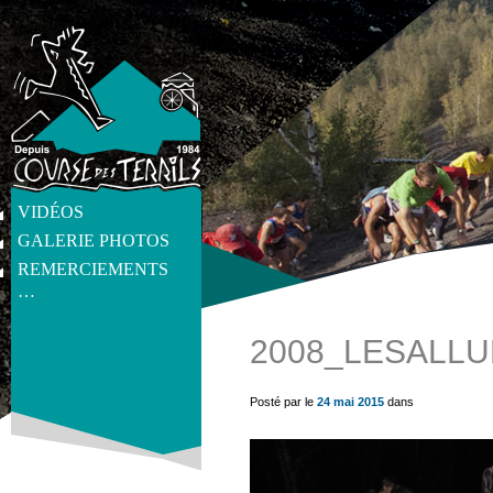
VIDÉOS
GALERIE PHOTOS
REMERCIEMENTS
…
2008_LESALLU
get_post_meta(get_the_ID(), 'thumb', true) ?>
Posté par le
24 mai 2015
dans