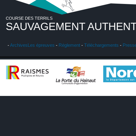
COURSE DES TERRILS
SAUVAGEMENT AUTHENT
-
Archives
Les épreuves
-
Réglement
-
Téléchargements
-
Press