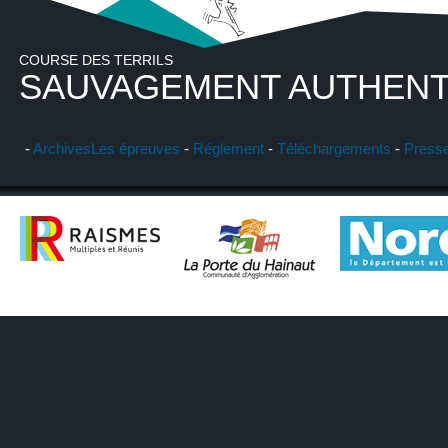
COURSE DES TERRILS
SAUVAGEMENT AUTHENT
-
Archives
Les épreuves
-
Réglement
-
Téléchargements
-
Press