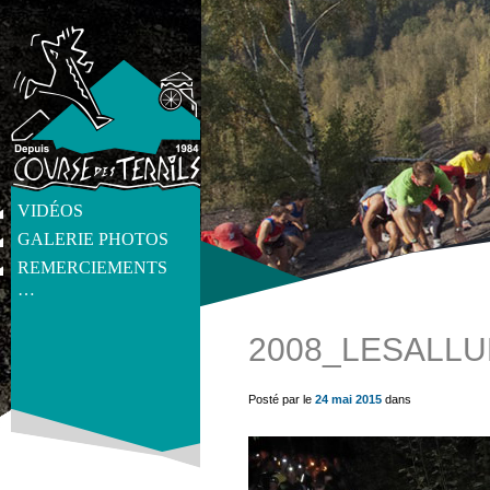
VIDÉOS
GALERIE PHOTOS
REMERCIEMENTS
…
2008_LESALLU
get_post_meta(get_the_ID(), 'thumb', true) ?>
Posté par le
24 mai 2015
dans