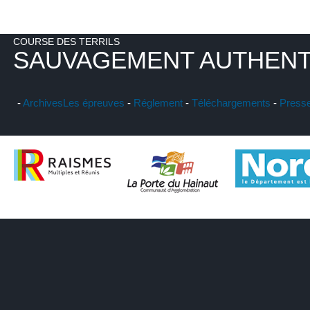
COURSE DES TERRILS
SAUVAGEMENT AUTHENT
-
Archives
Les épreuves
-
Réglement
-
Téléchargements
-
Press