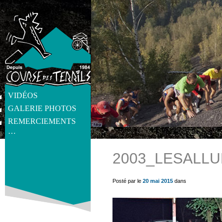
VIDÉOS
GALERIE PHOTOS
REMERCIEMENTS
…
2003_LESALLU
get_post_meta(get_the_ID(), 'thumb', true) ?>
Posté par le
20 mai 2015
dans