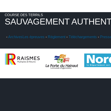
COURSE DES TERRILS
SAUVAGEMENT AUTHENT
-
Archives
Les épreuves
-
Réglement
-
Téléchargements
-
Press