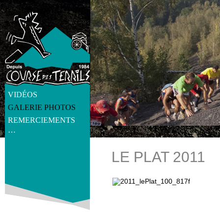
VIDÉOS
GALERIE PHOTOS
REMERCIEMENTS
…
LE PLAT 2011
get_post_meta(get_the_ID(), 'thumb', true) ?>