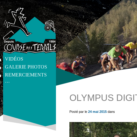
VIDÉOS
GALERIE PHOTOS
REMERCIEMENTS
…
OLYMPUS DIGI
get_post_meta(get_the_ID(), 'thumb', true) ?>
Posté par le
24 mai 2015
dans