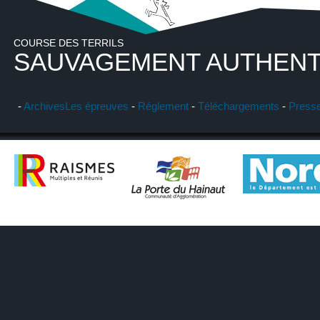
COURSE DES TERRILS
SAUVAGEMENT AUTHENT
-
Archives
Les épreuves
-
Réglement
-
Téléchargements
-
Press