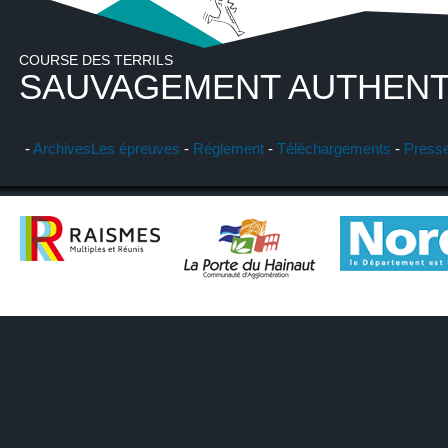
COURSE DES TERRILS
SAUVAGEMENT AUTHENT
-
Archives
Les épreuves
-
Réglement
-
Téléchargements
-
Press