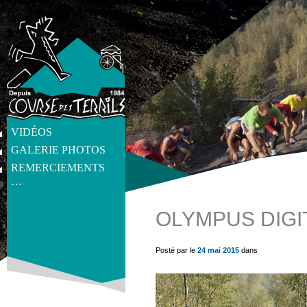
VIDÉOS
GALERIE PHOTOS
REMERCIEMENTS
…
OLYMPUS DIGI
get_post_meta(get_the_ID(), 'thumb', true) ?>
Posté par le
24 mai 2015
dans