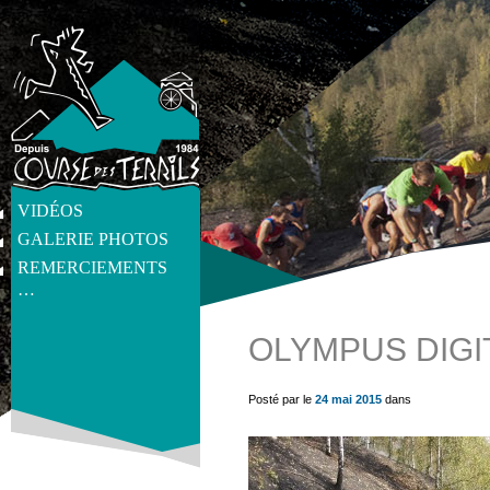
VIDÉOS
GALERIE PHOTOS
REMERCIEMENTS
…
OLYMPUS DIGI
get_post_meta(get_the_ID(), 'thumb', true) ?>
Posté par le
24 mai 2015
dans