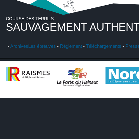
COURSE DES TERRILS
SAUVAGEMENT AUTHENT
-
Archives
Les épreuves
-
Réglement
-
Téléchargements
-
Press