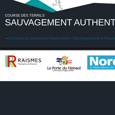
COURSE DES TERRILS
SAUVAGEMENT AUTHENT
-
Archives
Les épreuves
-
Réglement
-
Téléchargements
-
Press