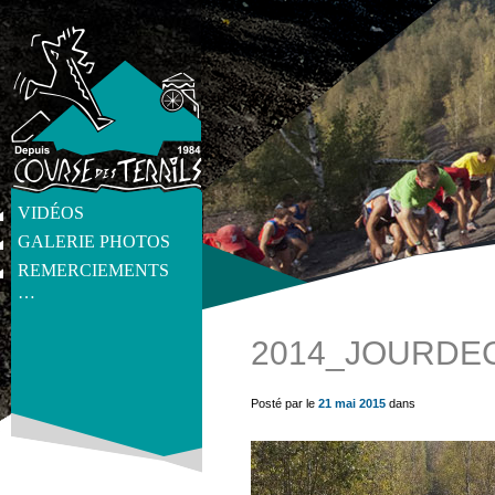
VIDÉOS
GALERIE PHOTOS
REMERCIEMENTS
…
2014_JOURDE
get_post_meta(get_the_ID(), 'thumb', true) ?>
Posté par le
21 mai 2015
dans