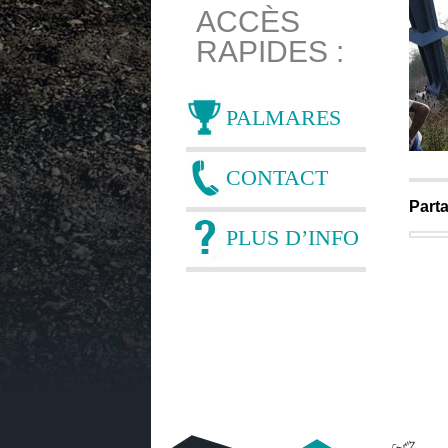
ACCÈS
RAPIDES :
PALMARES
CONTACT
Parta
PLUS D’INFO