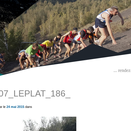
... rende
07_LEPLAT_186_
ue) ?>
ar le
24 mai 2015
dans