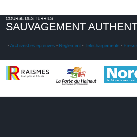
COURSE DES TERRILS
SAUVAGEMENT AUTHENT
-
Archives
Les épreuves
-
Réglement
-
Téléchargements
-
Press