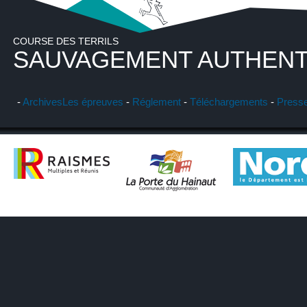
COURSE DES TERRILS
SAUVAGEMENT AUTHENT
-
Archives
Les épreuves
-
Réglement
-
Téléchargements
-
Press