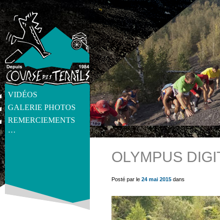
VIDÉOS
GALERIE PHOTOS
REMERCIEMENTS
…
OLYMPUS DIGI
get_post_meta(get_the_ID(), 'thumb', true) ?>
Posté par le
24 mai 2015
dans