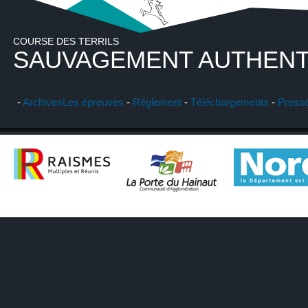
COURSE DES TERRILS
SAUVAGEMENT AUTHENT
-
Archives
Les épreuves
-
Réglement
-
Téléchargements
-
Press