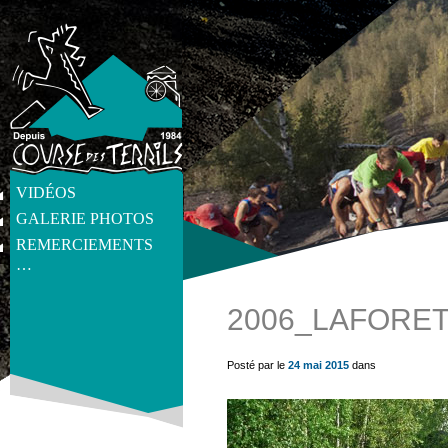
VIDÉOS
GALERIE PHOTOS
REMERCIEMENTS
…
2006_LAFORET
get_post_meta(get_the_ID(), 'thumb', true) ?>
Posté par le
24 mai 2015
dans