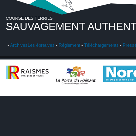
COURSE DES TERRILS
SAUVAGEMENT AUTHENT
-
Archives
Les épreuves
-
Réglement
-
Téléchargements
-
Press