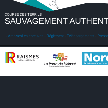
COURSE DES TERRILS
SAUVAGEMENT AUTHENT
-
Archives
Les épreuves
-
Réglement
-
Téléchargements
-
Press