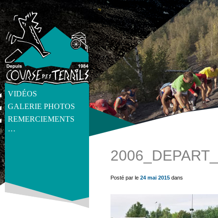
VIDÉOS
GALERIE PHOTOS
REMERCIEMENTS
…
2006_DEPART_
get_post_meta(get_the_ID(), 'thumb', true) ?>
Posté par le
24 mai 2015
dans