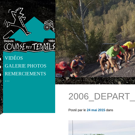
VIDÉOS
GALERIE PHOTOS
REMERCIEMENTS
…
2006_DEPART_
get_post_meta(get_the_ID(), 'thumb', true) ?>
Posté par le
24 mai 2015
dans