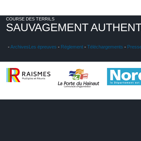
COURSE DES TERRILS
SAUVAGEMENT AUTHENT
-
Archives
Les épreuves
-
Réglement
-
Téléchargements
-
Press