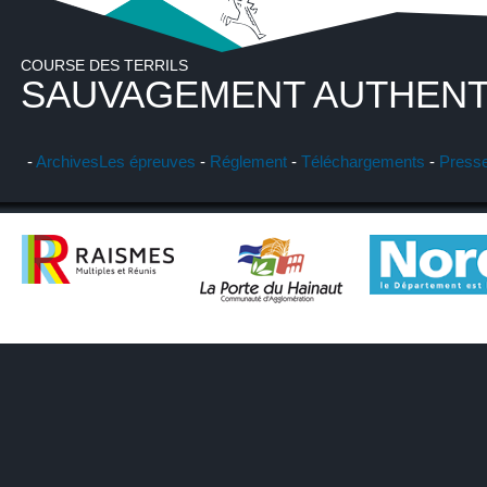
COURSE DES TERRILS
SAUVAGEMENT AUTHENT
-
Archives
Les épreuves
-
Réglement
-
Téléchargements
-
Press