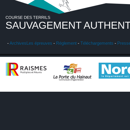
COURSE DES TERRILS
SAUVAGEMENT AUTHENT
-
Archives
Les épreuves
-
Réglement
-
Téléchargements
-
Press