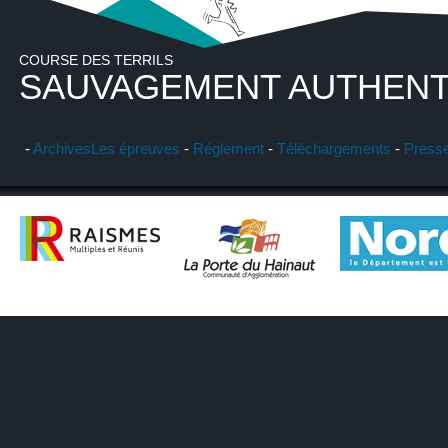
COURSE DES TERRILS
SAUVAGEMENT AUTHENT
-
Archives
Les épreuves
-
Réglement
-
Téléchargements
-
Press