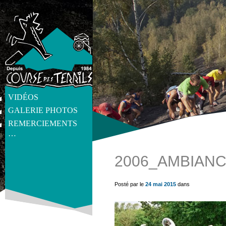
VIDÉOS
GALERIE PHOTOS
REMERCIEMENTS
…
2006_AMBIANC
get_post_meta(get_the_ID(), 'thumb', true) ?>
Posté par le
24 mai 2015
dans