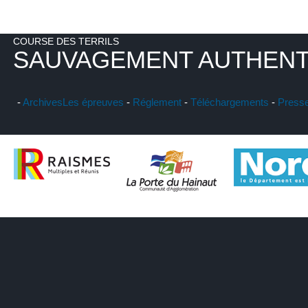
COURSE DES TERRILS
SAUVAGEMENT AUTHENT
-
Archives
Les épreuves
-
Réglement
-
Téléchargements
-
Press