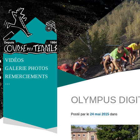
VIDÉOS
GALERIE PHOTOS
REMERCIEMENTS
…
OLYMPUS DIGI
get_post_meta(get_the_ID(), 'thumb', true) ?>
Posté par le
24 mai 2015
dans