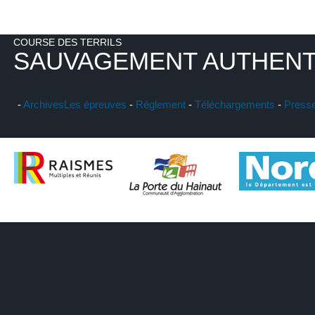
COURSE DES TERRILS
SAUVAGEMENT AUTHENT
-
Archives
Les épreuves
-
Réglement
-
Téléchargements
-
Press