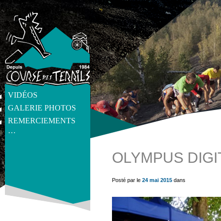
VIDÉOS
GALERIE PHOTOS
REMERCIEMENTS
…
OLYMPUS DIGI
get_post_meta(get_the_ID(), 'thumb', true) ?>
Posté par le
24 mai 2015
dans