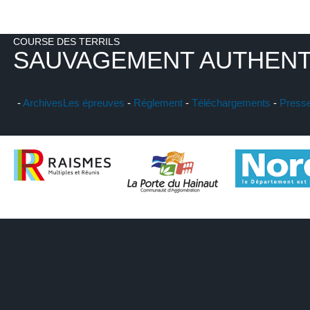
COURSE DES TERRILS
SAUVAGEMENT AUTHENT
-
Archives
Les épreuves
-
Réglement
-
Téléchargements
-
Press