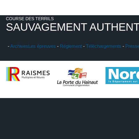
COURSE DES TERRILS
SAUVAGEMENT AUTHENT
-
Archives
Les épreuves
-
Réglement
-
Téléchargements
-
Press