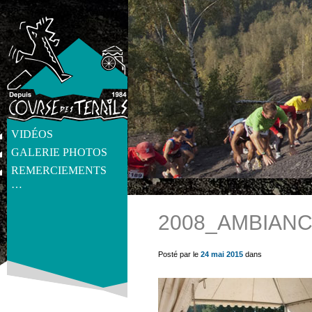
VIDÉOS
GALERIE PHOTOS
REMERCIEMENTS
…
2008_AMBIANC
get_post_meta(get_the_ID(), 'thumb', true) ?>
Posté par le
24 mai 2015
dans