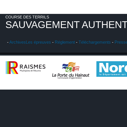
COURSE DES TERRILS
SAUVAGEMENT AUTHENT
-
Archives
Les épreuves
-
Réglement
-
Téléchargements
-
Press