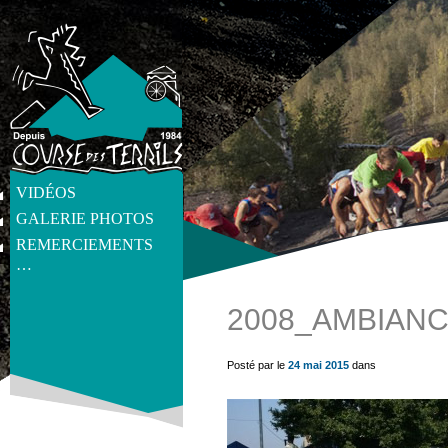
VIDÉOS
GALERIE PHOTOS
REMERCIEMENTS
…
2008_AMBIANC
get_post_meta(get_the_ID(), 'thumb', true) ?>
Posté par le
24 mai 2015
dans