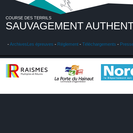
COURSE DES TERRILS
SAUVAGEMENT AUTHENT
-
Archives
Les épreuves
-
Réglement
-
Téléchargements
-
Press