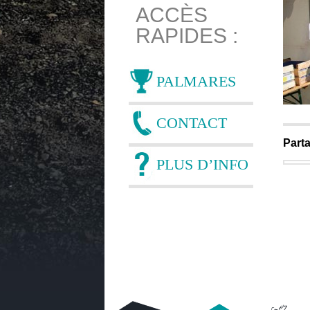
ACCÈS
RAPIDES :
PALMARES
CONTACT
Parta
PLUS D’INFO