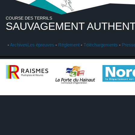
COURSE DES TERRILS
SAUVAGEMENT AUTHENT
-
Archives
Les épreuves
-
Réglement
-
Téléchargements
-
Press