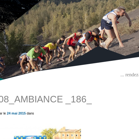
... rende
08_AMBIANCE _186_
ue) ?>
ar le
24 mai 2015
dans