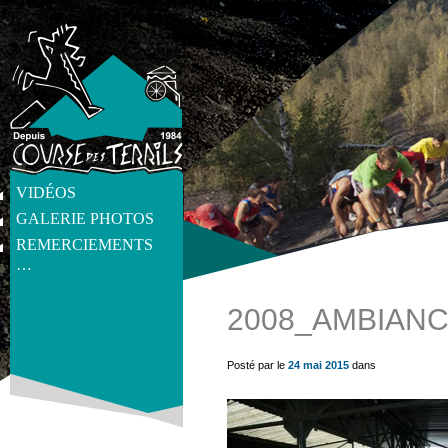
VIDÉOS
GALERIE PHOTOS
REMERCIEMENTS
…
2008_AMBIANC
get_post_meta(get_the_ID(), 'thumb', true) ?>
Posté par le
24 mai 2015
dans