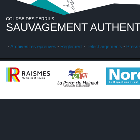
COURSE DES TERRILS
SAUVAGEMENT AUTHENT
-
Archives
Les épreuves
-
Réglement
-
Téléchargements
-
Press