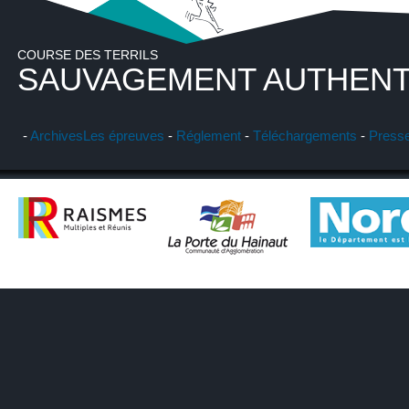
COURSE DES TERRILS
SAUVAGEMENT AUTHENT
-
Archives
Les épreuves
-
Réglement
-
Téléchargements
-
Press