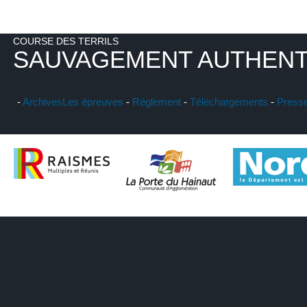
COURSE DES TERRILS
SAUVAGEMENT AUTHENT
-
Archives
Les épreuves
-
Réglement
-
Téléchargements
-
Press