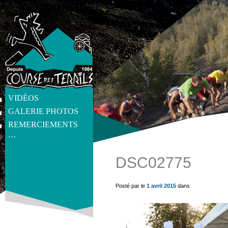
VIDÉOS
GALERIE PHOTOS
REMERCIEMENTS
…
DSC02775
get_post_meta(get_the_ID(), 'thumb', true) ?>
Posté par le
1 avril 2015
dans