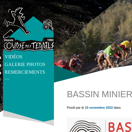
VIDÉOS
GALERIE PHOTOS
REMERCIEMENTS
…
BASSIN MINIE
get_post_meta(get_the_ID(), 'thumb', true) ?>
Posté par le
15 novembre 2022
dans