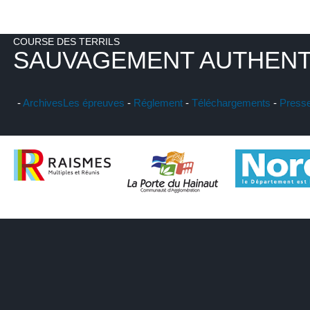
COURSE DES TERRILS
SAUVAGEMENT AUTHENT
-
Archives
Les épreuves
-
Réglement
-
Téléchargements
-
Press