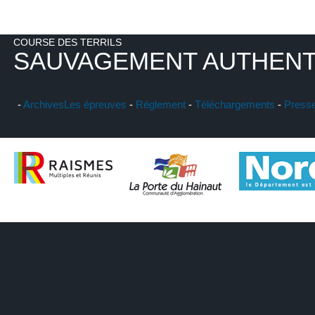
COURSE DES TERRILS
SAUVAGEMENT AUTHENT
-
Archives
Les épreuves
-
Réglement
-
Téléchargements
-
Press