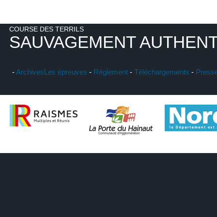
COURSE DES TERRILS
SAUVAGEMENT AUTHENT
-
Archives
Les épreuves
-
Réglement
-
Téléchargements
-
Press