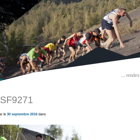
... rende
SF9271
ue) ?>
ar le
30 septembre 2016
dans