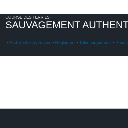
COURSE DES TERRILS
SAUVAGEMENT AUTHENT
-
Archives
Les épreuves
-
Réglement
-
Téléchargements
-
Press