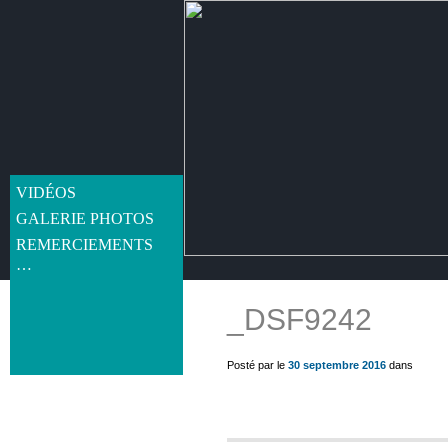
VIDÉOS
GALERIE PHOTOS
REMERCIEMENTS
…
_DSF9242
get_post_meta(get_the_ID(), 'thumb', true) ?>
Posté par le
30 septembre 2016
dans