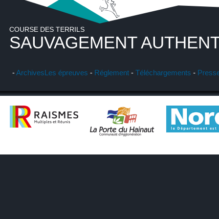
COURSE DES TERRILS
SAUVAGEMENT AUTHENT
-
Archives
Les épreuves
-
Réglement
-
Téléchargements
-
Press