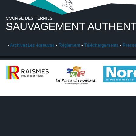
COURSE DES TERRILS
SAUVAGEMENT AUTHENT
-
Archives
Les épreuves
-
Réglement
-
Téléchargements
-
Press