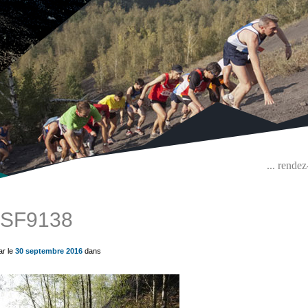
... rende
SF9138
ue) ?>
ar le
30 septembre 2016
dans