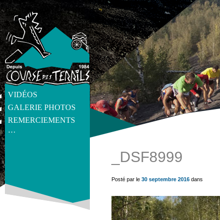
VIDÉOS
GALERIE PHOTOS
REMERCIEMENTS
…
_DSF8999
get_post_meta(get_the_ID(), 'thumb', true) ?>
Posté par le
30 septembre 2016
dans