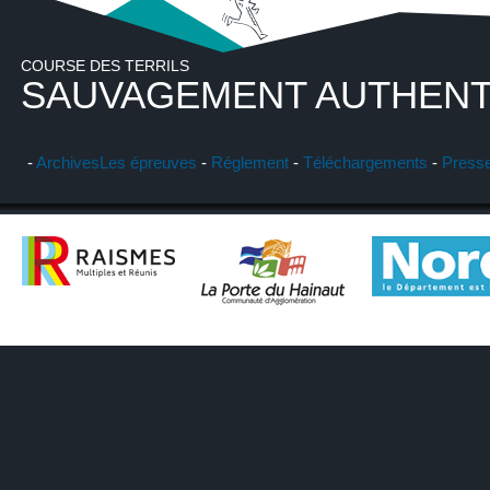
COURSE DES TERRILS
SAUVAGEMENT AUTHENT
-
Archives
Les épreuves
-
Réglement
-
Téléchargements
-
Press