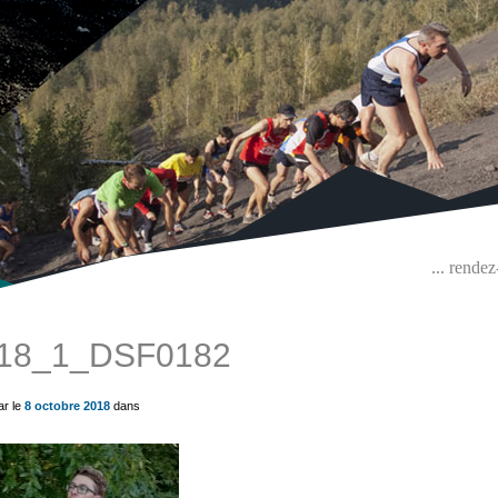
... rende
18_1_DSF0182
ue) ?>
ar le
8 octobre 2018
dans