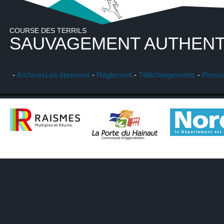
COURSE DES TERRILS
SAUVAGEMENT AUTHENT
-
Archives
Les épreuves
-
Réglement
-
Téléchargements
-
Press