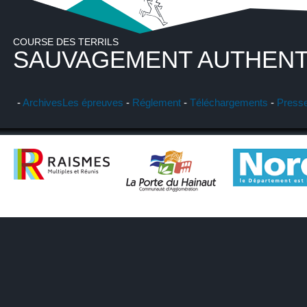
COURSE DES TERRILS
SAUVAGEMENT AUTHENT
-
Archives
Les épreuves
-
Réglement
-
Téléchargements
-
Press