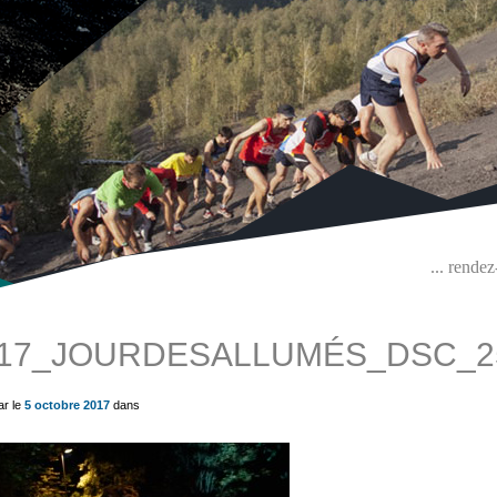
... rende
17_JOURDESALLUMÉS_DSC_2
ue) ?>
ar le
5 octobre 2017
dans